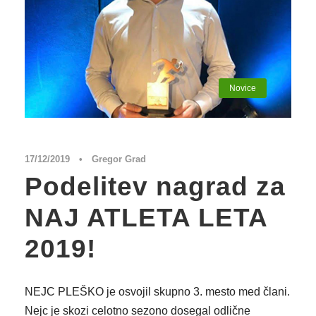
Novice
17/12/2019
•
Gregor Grad
Podelitev nagrad za
NAJ ATLETA LETA
2019!
NEJC PLEŠKO je osvojil skupno 3. mesto med člani.
Nejc je skozi celotno sezono dosegal odlične