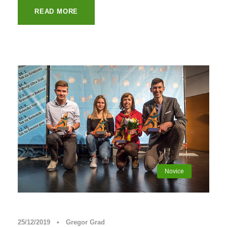
READ MORE
Novice
25/12/2019
•
Gregor Grad