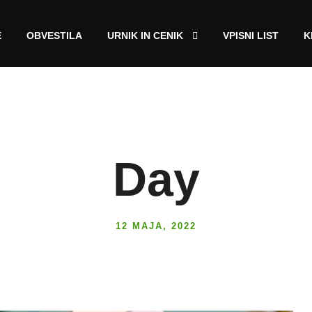
E
OBVESTILA
URNIK IN CENIK
VPISNI LIST
K
Day
12 MAJA, 2022