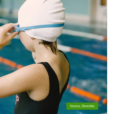
Novice
,
Obvestila